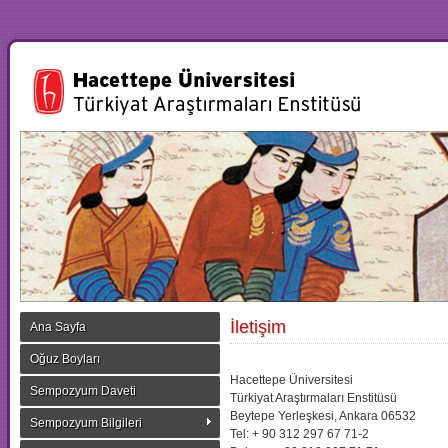
İletişim
Ana Sayfa
Oğuz Boyları
Hacettepe Üniversitesi
Sempozyum Daveti
Türkiyat Araştırmaları Enstitüsü
Beytepe Yerleşkesi, Ankara 06532
Sempozyum Bilgileri
Tel: + 90 312 297 67 71-2