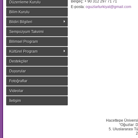
Belgeç: + 90 312 297 71 71
Düzenleme Kurulu
E-posta:
oguzlarturkiyat@gmail.com
Bilim Kurulu
Bildiri Bilgileri
Sempozyum Takvimi
Bilimsel Program
Kültürel Program
Destekçiler
Duyurular
Fotoğraflar
Videolar
İletişim
Hacettepe Üniversit
“Oğuzlar: Di
5. Uluslararası 
2